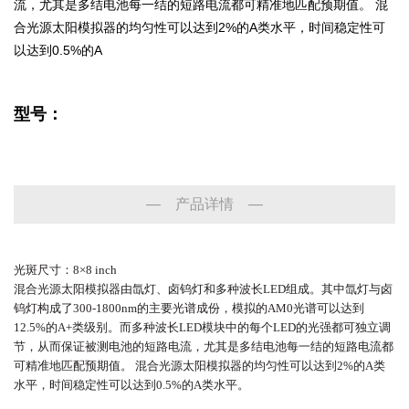
流，尤其是多结电池每一结的短路电流都可精准地匹配预期值。 混
合光源太阳模拟器的均匀性可以达到2%的A类水平，时间稳定性可
以达到0.5%的A
型号：
— 产品详情 —
光斑尺寸：
8×8 inch
混合光源太阳模拟器由氙灯、卤钨灯和多种波长
LED
组成。其中氙灯与卤
钨灯构成了
300-1800nm
的
主要光谱成份，模拟的
AM0
光谱可以达到
12.5%
的
A+
类级别。而多种波长
LED
模块中的每个
LED
的光
强都可独立调
节，从而保证被测电池的短路电流，尤其是多结电池每一结的短路电流都
可精准地匹
配预期值。
混合光源太阳模拟器的均匀性可以达到
2%
的
A
类
水平，时间稳定性可以达到
0.5%
的
A
类水平。