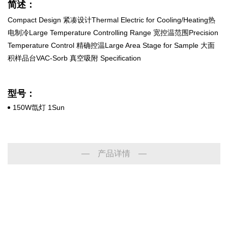
简述：
Compact Design 紧凑设计Thermal Electric for Cooling/Heating热
电制冷Large Temperature Controlling Range 宽控温范围Precision
Temperature Control 精确控温Large Area Stage for Sample 大面
积样品台VAC-Sorb 真空吸附 Specification
型号：
150W氙灯 1Sun
— 产品详情 —